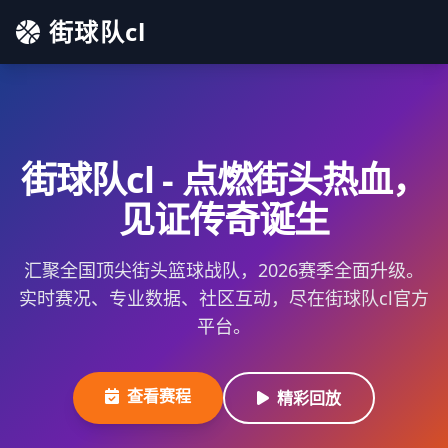
街球队cl
街球队cl - 点燃街头热血，
见证传奇诞生
汇聚全国顶尖街头篮球战队，2026赛季全面升级。
实时赛况、专业数据、社区互动，尽在街球队cl官方
平台。
查看赛程
精彩回放