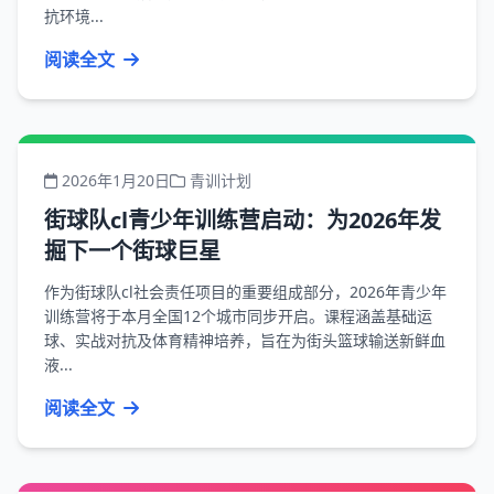
抗环境...
阅读全文
2026年1月20日
青训计划
街球队cl青少年训练营启动：为2026年发
掘下一个街球巨星
作为街球队cl社会责任项目的重要组成部分，2026年青少年
训练营将于本月全国12个城市同步开启。课程涵盖基础运
球、实战对抗及体育精神培养，旨在为街头篮球输送新鲜血
液...
阅读全文