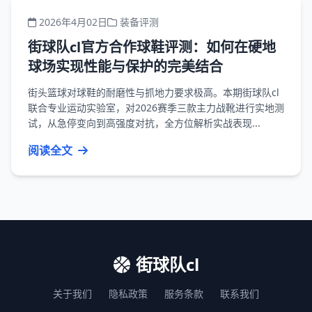
2026年4月02日
装备评测
街球队cl官方合作球鞋评测：如何在硬地
球场实现性能与保护的完美结合
街头篮球对球鞋的耐磨性与抓地力要求极高。本期街球队cl
联合专业运动实验室，对2026赛季三款主力战靴进行实地测
试，从急停变向到高强度对抗，全方位解析实战表现...
阅读全文
街球队cl
关于我们
隐私政策
服务条款
联系我们