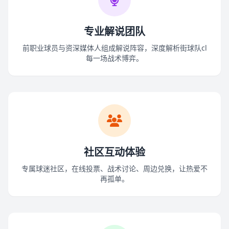
专业解说团队
前职业球员与资深媒体人组成解说阵容，深度解析街球队cl
每一场战术博弈。
社区互动体验
专属球迷社区，在线投票、战术讨论、周边兑换，让热爱不
再孤单。